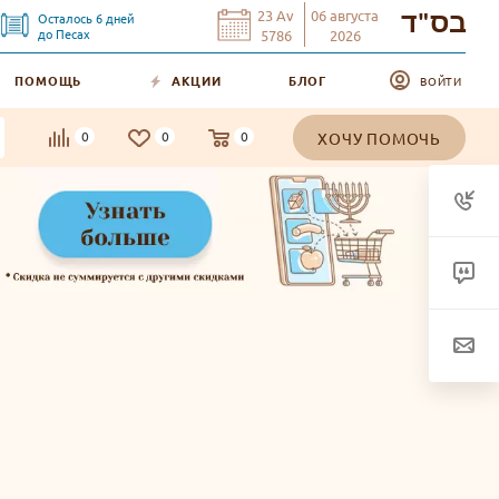
23
Av
06
августа
Осталось
6
дней
בס"ד
до
Песах
5786
2026
ПОМОЩЬ
АКЦИИ
БЛОГ
ВОЙТИ
0
0
0
ХОЧУ ПОМОЧЬ