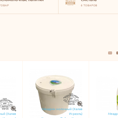
 ТОВАР
6 ТОВАРОВ
Меадрин молочный (Халав
ный (Халав
Исраэль)
Меадр