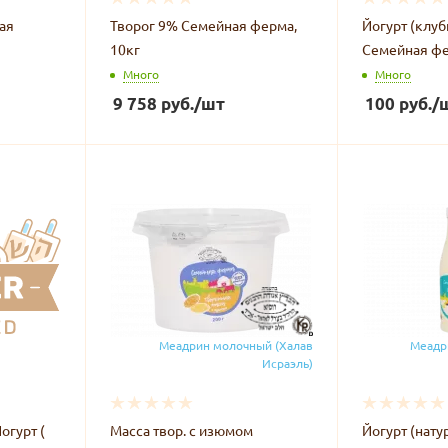
ая
Творог 9% Семейная ферма,
Йогурт (клу
10кг
Семейная фе
Много
Много
9 758
руб.
/шт
100
руб.
/
Меадрин молочный (Халав
Меадр
Исраэль)
гурт (
Масса твор. с изюмом
Йогурт (нату