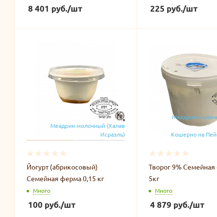
8 401
руб.
/шт
225
руб.
/шт
Меадрин молоч
Меадрин молочный (Халав
Исраэль)
Кошерно на Пей
Йогурт (абрикосовый)
Творог 9% Семейная
Семейная ферма 0,15 кг
5кг
Много
Много
100
руб.
/шт
4 879
руб.
/шт