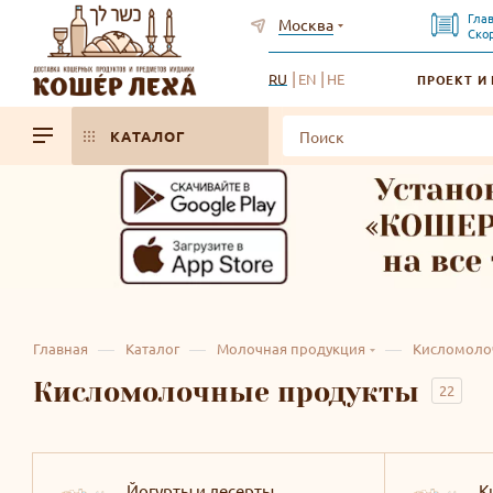
Гла
Москва
Ско
RU
EN
HE
ПРОЕКТ И
КАТАЛОГ
—
—
—
Главная
Каталог
Молочная продукция
Кисломоло
Кисломолочные продукты
22
Йогурты и десерты
К