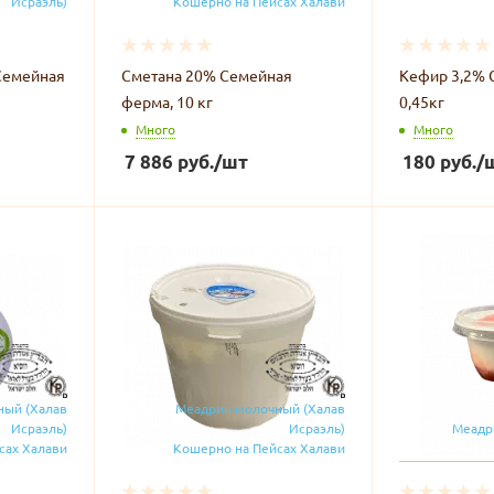
Исраэль)
Кошерно на Пейсах Халави
Семейная
Сметана 20% Семейная
Кефир 3,2% Семейная ферма,
ферма, 10 кг
0,45кг
Много
Много
7 886
руб.
/шт
180
руб.
/
ный (Халав
Меадрин молочный (Халав
Исраэль)
Исраэль)
Меадр
сах Халави
Кошерно на Пейсах Халави