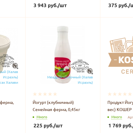
3 943
руб.
/шт
375
руб.
/
ный (Халав
Исраэль)
Меадрин молочный (Халав
сах Халави
Исраэль)
 ферма,
Йогурт (клубничный)
Продукт Йогурт Маракуйя (
Семейная ферма, 0,45кг
вес) КОШЕР
Много
Много
Арт
225
руб.
/шт
1 769
руб.