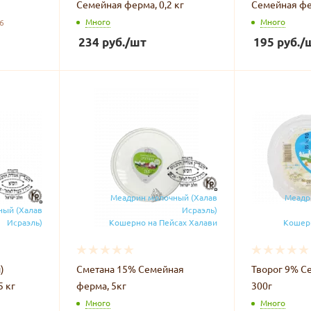
Семейная ферма, 0,2 кг
Семейная фер
Много
Много
6
234
руб.
/шт
195
руб.
/
Меадрин молочный (Халав
Меадр
ный (Халав
Исраэль)
Исраэль)
Кошерно на Пейсах Халави
Кошерн
)
Сметана 15% Семейная
Творог 9% С
5 кг
ферма, 5кг
300г
Много
Много