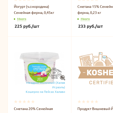
Йогурт (ч.смородина)
Сметана 15% Семейн
Семейная ферма, 0,45кг
ферма, 0,23 кг
Много
Много
225
руб.
/шт
233
руб.
/шт
Меадрин молочный (Халав
Исраэль)
Кошерно на Пейсах Халави
Сметана 20% Семейная
Продукт Вишневый Йо