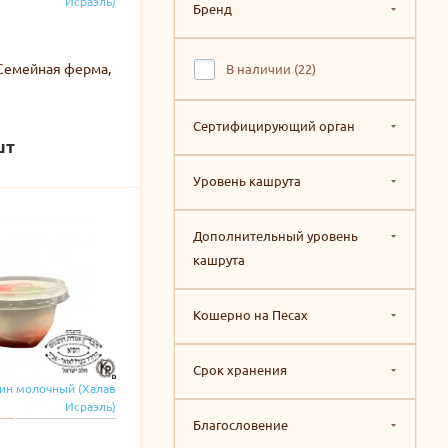
Исраэль)
Бренд
В наличии (
22
)
Сертифицирующий орган
шт
Уровень кашрута
Дополнительный уровень
кашрута
Кошерно на Песах
Срок хранения
ин молочный (Халав
Исраэль)
Благословение