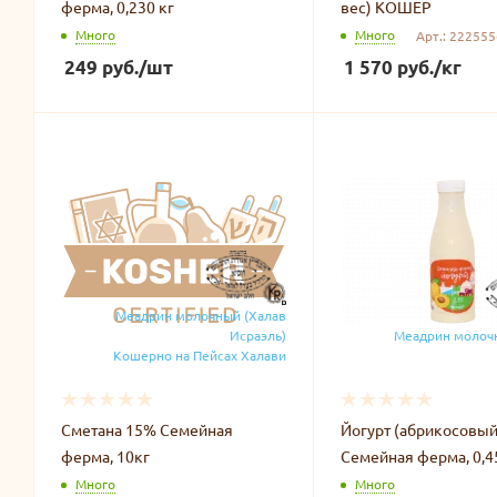
ферма, 0,230 кг
вес) КОШЕР
Много
Много
Арт.: 222555
249
руб.
/шт
1 570
руб.
/кг
Меадрин молочный (Халав
Исраэль)
Меадрин молоч
Кошерно на Пейсах Халави
Сметана 15% Семейная
Йогурт (абрикосовый
ферма, 10кг
Семейная ферма, 0,4
Много
Много