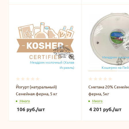
Меадрин молоч
Меадрин молочный (Халав
Исраэль)
Кошерно на Пей
Йогурт (натуральный)
Сметана 20% Семейн
Семейная ферма, 5 кг
ферма, 5кг
Много
Много
106
руб.
/шт
4 201
руб.
/шт