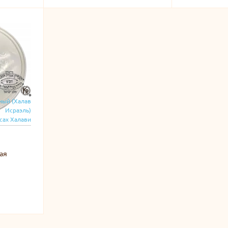
ный (Халав
Исраэль)
сах Халави
ая