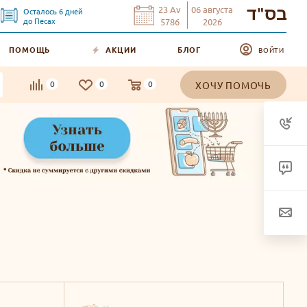
23
Av
06
августа
Осталось
6
дней
בס"ד
до
Песах
5786
2026
ПОМОЩЬ
АКЦИИ
БЛОГ
ВОЙТИ
0
0
0
ХОЧУ ПОМОЧЬ