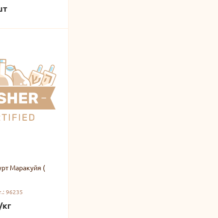
шт
.: 96235
/кг