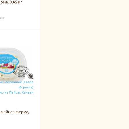
ма, 0,45 кг
шт
ин молочный (Халав
Исраэль)
о на Пейсах Халави
емейная ферма,