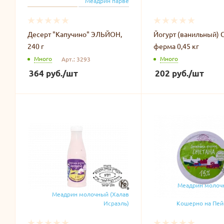
Меадрин парве
Десерт "Капучино" ЭЛЬЙОН,
Йогурт (ванильный) 
240 г
ферма 0,45 кг
Много
Много
Арт.: 3293
364
руб.
/шт
202
руб.
/шт
Меадрин молоч
Меадрин молочный (Халав
Исраэль)
Кошерно на Пей